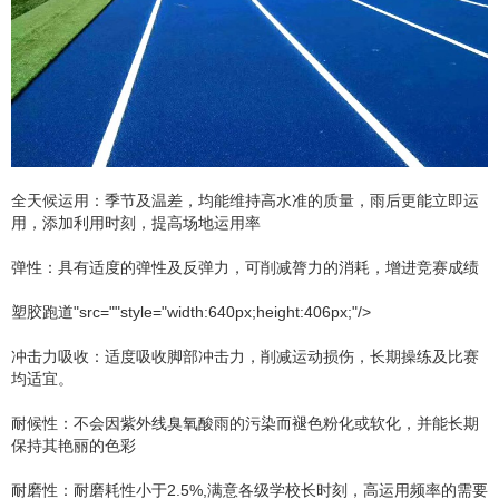
全天候运用：季节及温差，均能维持高水准的质量，雨后更能立即运
用，添加利用时刻，提高场地运用率
弹性：具有适度的弹性及反弹力，可削减膂力的消耗，增进竞赛成绩
塑胶跑道"src=""style="width:640px;height:406px;"/>
冲击力吸收：适度吸收脚部冲击力，削减运动损伤，长期操练及比赛
均适宜。
耐候性：不会因紫外线臭氧酸雨的污染而褪色粉化或软化，并能长期
保持其艳丽的色彩
耐磨性：耐磨耗性小于2.5%,满意各级学校长时刻，高运用频率的需要