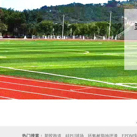
热门搜素：
塑胶跑道
硅PU球场
环氧树脂地坪漆
EPDM