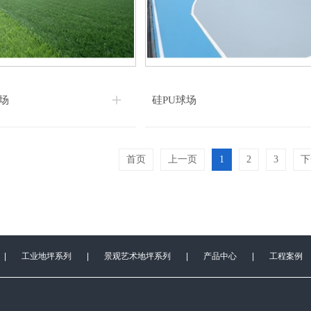
场
硅PU球场
首页
上一页
1
2
3
下
|
工业地坪系列
|
景观艺术地坪系列
|
产品中心
|
工程案例