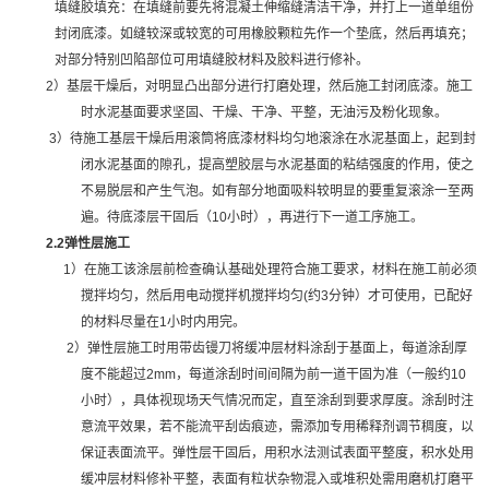
填缝胶填充：在填缝前要先将混凝土伸缩缝清洁干净，并打上一道单组份
封闭底漆。如缝较深或较宽的可用橡胶颗粒先作一个垫底，然后再填充；
对部分特别凹陷部位可用填缝胶材料及胶料进行修补。
2
）基层干燥后，对明显凸出部分进行打磨处理，然后施工封闭底漆。施工
时水泥基面要求坚固、干燥、干净、平整，无油污及粉化现象。
3
）待施工基层干燥后用滚筒将底漆材料均匀地滚涂在水泥基面上，起到封
闭水泥基面的隙孔，提高塑胶层与水泥基面的粘结强度的作用，使之
不易脱层和产生气泡。如有部分地面吸料较明显的要重复滚涂一至两
遍。待底漆层干固后（
10
小时），再进行下一道工序施工。
2.2
弹性层施工
1
）在施工该涂层前检查确认基础处理符合施工要求，材料在施工前必须
搅拌均匀，
然后
用电动搅拌机搅拌均匀
(
约
3
分钟）才可使用，已配好
的材料尽量在
1
小时内用完。
2
）弹性层施工时用带齿镘刀将缓冲层材料涂刮于基面上，每道涂刮厚
度不能超过
2mm
，每道涂刮时间间隔为前一道干固为准（一般约
10
小时），具体视现场天气情况而定，直至涂刮到要求厚度。涂刮时注
意流平效果，若不能流平刮齿痕迹，需添加专用稀释剂调节稠度，以
保证表面流平。弹性层干固后，用积水法测试表面平整度，积水处用
缓冲层材料修补平整，表面有粒状杂物混入或堆积处需用磨机打磨平