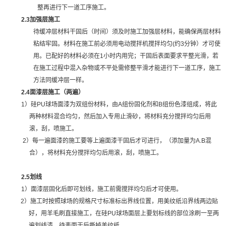
整再进行下一道工序施工。
2.3
加强层施工
待缓冲层材料干固后（时间）须及时施工加强层材料，能确保两层材料
粘结牢固。材料在施工前必须用电动搅拌机搅拌均匀
(
约
3
分钟）才可使
用。已配好的材料必须在
1
小时内用完；干固后表面要求平整光滑，若
在施工过程中混入杂物或不平处需修整平滑才能进行下一道工序，施工
方法同缓冲层一样。
2.4
面漆层施工（两遍）
1
）硅
PU
球场面漆为双组份材料，由
A
组份固化剂和
B
组份色漆组成，将此
两种材料
混合均匀，然后加入专用止滑砂，将材料充分搅拌均匀后用
滚，刮，喷施工。
2
）每一遍面漆的施工要等上遍面漆干固后才可进行，（添加量为
A.B
混
合），将材料充分搅拌均匀后用滚，刮，喷施工。
2.5
划线
1
）面漆层固化后即可划线
，施工前需搅拌均匀后才可使用
。
2
）施工时按照球场的规格尺寸标准标出界线位置，用美纹纸沿界线两边贴
好，用羊毛刷直接施工，在硅
PU
球场面层上要划标线的部位涂刷一至两
遍划线漆，待表面干后撕掉美纹纸。