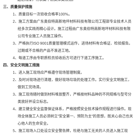
三
、质量保护措施
1
、质量目标一次验收合格率
100%
。
2
、施工方案由广东奥伯特高新地坪材料科技有限公司工程部专业技术人员
经多次实践而精心设计。施工过程由广东奥伯特高新地坪材料科技有限
公司专业施工人员施工操作。
3
、严格执行
ISO 9001
质量管理模式运作，进场材料有合格证、检验报告。
过期或不合格的产品不准进工地。
4
、每道工序由专职质检员验收后方可进行下道工序施工。
四、安全文明施工措施
1
、进入施工现场应严格遵守现场管理制度。
2
、及时对现场进行清理，做好现场垃圾的处理工作。实行安全文明施工，
做到工完场清。
3
、施工现场随时做到材料堆放整齐，严格按材料品种的不同规格与型号分
类放好并设立标志。
4
、建立健全安全监督保证体系，严格按照安全技术操作规程进行操作。现
场全体施工人员必须树立
"
安全第一、预防为主
"
的思想，既关心自己也关
心他人的生命安全。
5
、施工现场入口处设立安全警告牌，杜绝与施工无关的人员进入施工现