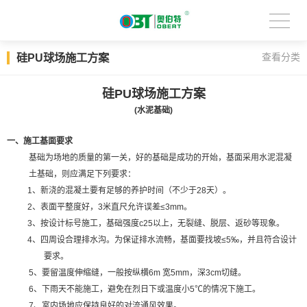
硅PU球场施工方案
查看分类
硅
PU
球场施工方案
(
水泥基础
)
一、施工基面要求
基础为场地的质量的第一关，好的基础是成功的开始，基面采用水泥混凝
土基础，则应满足下列要求：
1
、新浇的混凝土要有足够的养护时间（不少于
28
天）。
2
、表面平整度好，
3
米直尺允许误差≤
3mm
。
3
、按设计标号施工，基础强度
c25
以上，无裂缝、脱层、返砂等现象。
4
、四周设合理排水沟。为保证排水流畅，基面要找坡≤
5
‰，并且符合设计
要求。
5
、要留温度伸缩缝，一般按纵横
6m
宽
5mm
，深
3cm
切缝。
6
、下雨天不能施工，避免在烈日下或温度小
5
℃的情况下施工。
7
、室内场地应保持良好的对流通风效果。