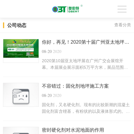
公司动态
查看分类
你好，再见！2020第十届广州亚太地坪展亮相
08-20
2020
2020第10届亚太地坪展在广州广交会展馆开
幕。本届展会展示面积5万平方米，展品范围覆
盖了从地基混凝土骨料到地坪面层材料、机械、
施工全产业链。共有来自全国26个省市近600家
不容错过：固化剂地坪施工方案
企业参展。展会吸引来自国内其他省份以及东南
亚、欧美、中东、中亚等多个国家和地区的海内
08-20
2020
外专业观众及买家团采购参观。
固化剂，又名硬化剂。现有的比较新潮的混凝土
固化剂富含锂基，有粉状的以及液体形式的。它
能够渗透到混凝土的孔隙里面与其中的化合物包
括半水化水泥、游离钙、氧化硅等物质经过复杂
密封硬化剂对水泥地面的作用
的化学反应产生硬质性物质。这些物质会使得混