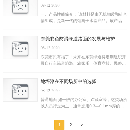
凝土表面的密实度得到很大提高，因而混凝土表
08-12
2020
面的强度、硬度、耐磨性及抗渗性等指标都会有
一、产品性能简介： 该材料是由无机物质和硅合
质的...
物组成，是新一代的锂离子水基产品。该产品为
无色透明液体材料，使用方便，无色、无臭、无
毒、不燃、渗透力强，可永久性密封混凝土，不
东莞彩色防滑绿道路面的发展与维护
含VOC成分，通过美国农业部USDA测试，该产
品通过有效渗透，与混凝土中的游离氧化钙成分
08-12
2020
发生复杂的化学反应。在三维空间形成一个网络
东莞市民有福了！未来在东莞绿道将定期组织开
结构...
展自行车绿道旅游、农家乐、体育竞技、民俗展
示、书画展览、摄影、学生郊游、野外实习等活
动，小伙伴在游玩绿道同时还能参与各类精彩活
地坪漆在不同场所中的选择
动。 近日，东莞市城市综合管理局网站上公布了
《东莞市绿道管理办法（征求意见稿）》（以下
08-12
2020
简称《绿道办法》），有意见及建议的市民可...
普通地面 如一般的办公室、贮藏室等，这类场所
以人员行走为主，通常选用0.3—0.1mm厚的耐
磨经济型地坪，施工简便，性价比高。洁净地面
主要为药厂、食品厂、医院以及幼儿园等地面，
>
1
2
地面符合GMP认证要求，且要求平整光洁、无尘