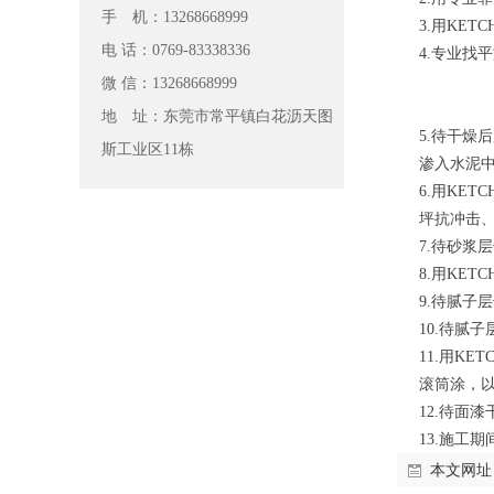
手 机：13268668999
3.用KE
电 话：0769-83338336
4.专业找
微 信：13268668999
地 址：东莞市常平镇白花沥天图
5.待干燥
斯工业区11栋
渗入水泥中
6.用KE
坪抗冲击
7.待砂浆
8.用KE
9.待腻子
10.待腻
11.用K
滚筒涂，以
12.待面
13.施工
本文网址