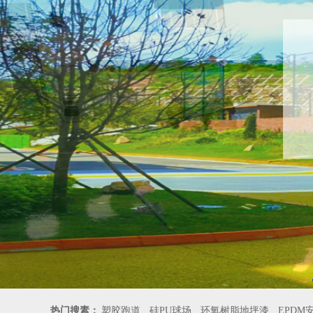
热门搜素：
塑胶跑道
硅PU球场
环氧树脂地坪漆
EPDM