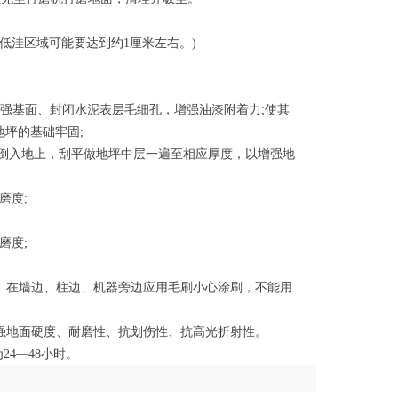
部低洼区域可能要达到约1厘米左右。)
以加强基面、封闭水泥表层毛细孔，增强油漆附着力;使其
坪的基础牢固;
匀)，倒入地上，刮平做地坪中层一遍至相应厚度，以增强地
磨度;
磨度;
一致。在墙边、柱边、机器旁边应用毛刷小心涂刷，不能用
以增强地面硬度、耐磨性、抗划伤性、抗高光折射性。
24—48小时。