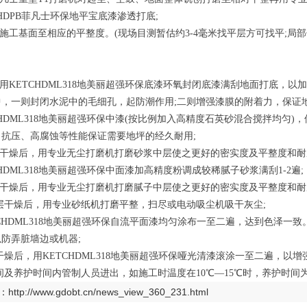
TCHDPB菲凡士环保地平宝底漆渗透打底;
平施工基面至相应的平整度。(现场目测暂估约3-4毫米找平层方可找平;局
后用KETCHDML318地美丽超强环保底漆环氧封闭底漆满刮地面打底，
，一则封闭水泥中的毛细孔，起防潮作用;二则增强漆膜的附着力，保证地
TCHDML318地美丽超强环保中漆(按比例加入高精度石英砂混合搅拌均
、抗压、高腐蚀等性能保证需要地坪的经久耐用;
层干燥后，用专业无尘打磨机打磨砂浆中层使之更好的密实度及平整度和耐
TCHDML318地美丽超强环保中面漆加高精度粉调成较稀腻子砂浆满刮1-2遍;
层干燥后，用专业无尘打磨机打磨腻子中层使之更好的密实度及平整度和耐
子层干燥后，用专业砂纸机打磨平整，扫尽或电动吸尘机吸干灰尘;
ETCHDML318地美丽超强环保自流平面漆均匀涂布一至二遍，达到色泽
防弄脏墙边或机器;
漆干燥后，用KETCHDML318地美丽超强环保哑光清漆滚涂一至二遍，
期间及养护时间内管制人员进出，如施工时温度在10℃—15℃时，养护时间为
：
http://www.gdobt.cn/news_view_360_231.html