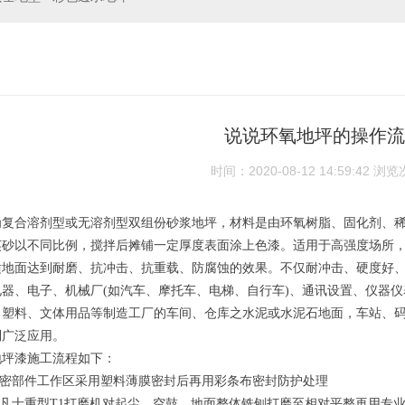
说说环氧地坪的操作流
时间：2020-08-12 14:59:42
浏览
为复合溶剂型或无溶剂型双组份砂浆地坪，材料是由环氧树脂、固化剂、
英砂以不同比例，搅拌后摊铺一定厚度表面涂上色漆。适用于高强度场所
适地面达到耐磨、抗冲击、抗重载、防腐蚀的效果。不仅耐冲击、硬度好
电器、电子、机械厂(如汽车、摩托车、电梯、自行车)、通讯设置、仪器
、塑料、文体用品等制造工厂的车间、仓库之水泥或水泥石地面，车站、
到广泛应用。
地坪漆施工流程如下：
紧密部件工作区采用塑料薄膜密封后再用彩条布密封防护处理
菲凡士重型T1打磨机对起尘、空鼓、地面整体铣刨打磨至相对平整再用专