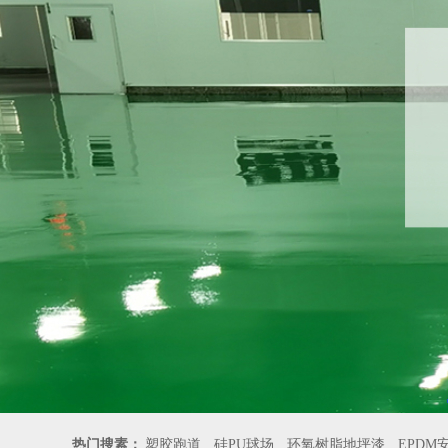
热门搜素：
塑胶跑道
硅PU球场
环氧树脂地坪漆
EPDM